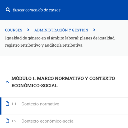
¿Te ayudamos?
+34 942 949 687
info@fitformacion.com
COURSES
ADMINISTRACIÓN Y GESTIÓN
Igualdad de género en el ámbito laboral: planes de igualdad,
registro retributivo y auditoría retributiva
Polígono de Raos. Calle Galera 108. Maliaño.
Cantabria
+34 942 949 687
MÓDULO 1. MARCO NORMATIVO Y CONTEXTO
info@fitformacion.com
ECONÓMICO-SOCIAL
www.fitformacion.com
Contexto normativo
1.1
Contexto económico-social
1.2