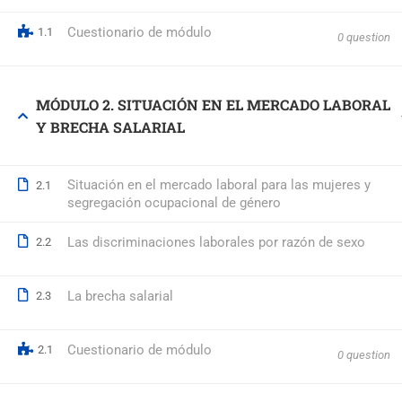
Cuestionario de módulo
1.1
0 question
© 2026 Formación Integral a Trabajadores S.L. - Formación Bon
MÓDULO 2. SITUACIÓN EN EL MERCADO LABORAL
Y BRECHA SALARIAL
Situación en el mercado laboral para las mujeres y
2.1
segregación ocupacional de género
Las discriminaciones laborales por razón de sexo
2.2
La brecha salarial
2.3
Cuestionario de módulo
2.1
0 question