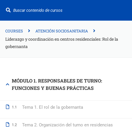
¿Te ayudamos?
+34 942 949 687
info@fitformacion.com
COURSES
ATENCIÓN SOCIOSANITARIA
Liderazgo y coordinación en centros residenciales: Rol de la
gobernanta
Polígono de Raos. Calle Galera 108. Maliaño.
Cantabria
+34 942 949 687
MÓDULO 1. RESPONSABLES DE TURNO:
info@fitformacion.com
FUNCIONES Y BUENAS PRÁCTICAS
www.fitformacion.com
Tema 1. El rol de la gobernanta
1.1
Tema 2. Organización del turno en residencias
1.2