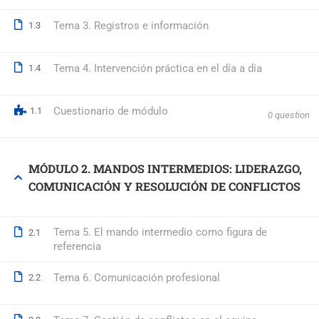
Tema 3. Registros e información
1.3
© 2026 Formación Integral a Trabajadores S.L. - Formación Bon
Tema 4. Intervención práctica en el día a día
1.4
Cuestionario de módulo
1.1
0 question
MÓDULO 2. MANDOS INTERMEDIOS: LIDERAZGO,
COMUNICACIÓN Y RESOLUCIÓN DE CONFLICTOS
Tema 5. El mando intermedio como figura de
2.1
referencia
Tema 6. Comunicación profesional
2.2