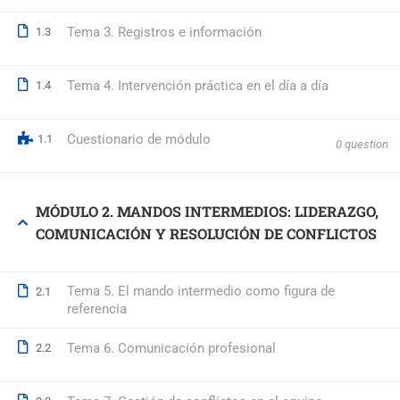
Tema 3. Registros e información
1.3
© 2026 Formación Integral a Trabajadores S.L. - Formación Bon
Tema 4. Intervención práctica en el día a día
1.4
Cuestionario de módulo
1.1
0 question
MÓDULO 2. MANDOS INTERMEDIOS: LIDERAZGO,
COMUNICACIÓN Y RESOLUCIÓN DE CONFLICTOS
Tema 5. El mando intermedio como figura de
2.1
referencia
Tema 6. Comunicación profesional
2.2