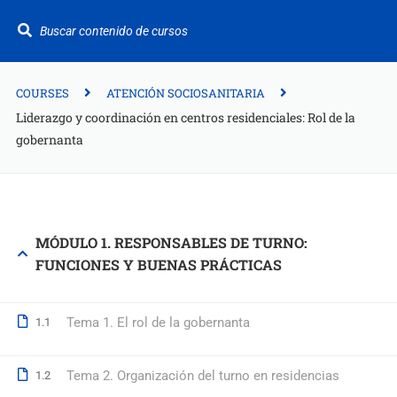
¿Te ayudamos?
+34 942 949 687
info@fitformacion.com
COURSES
ATENCIÓN SOCIOSANITARIA
Liderazgo y coordinación en centros residenciales: Rol de la
gobernanta
Polígono de Raos. Calle Galera 108. Maliaño.
Cantabria
+34 942 949 687
MÓDULO 1. RESPONSABLES DE TURNO:
info@fitformacion.com
FUNCIONES Y BUENAS PRÁCTICAS
www.fitformacion.com
Tema 1. El rol de la gobernanta
1.1
Tema 2. Organización del turno en residencias
1.2