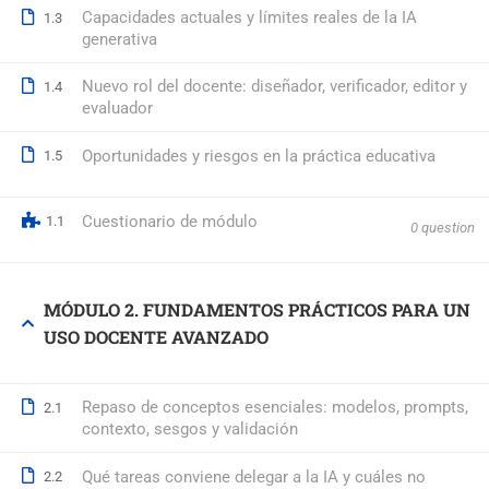
Capacidades actuales y límites reales de la IA
1.3
generativa
© 2026 Formación Integral a Trabajadores S.L. - Formación Bon
Nuevo rol del docente: diseñador, verificador, editor y
1.4
evaluador
Oportunidades y riesgos en la práctica educativa
1.5
Cuestionario de módulo
1.1
0 question
MÓDULO 2. FUNDAMENTOS PRÁCTICOS PARA UN
USO DOCENTE AVANZADO
Repaso de conceptos esenciales: modelos, prompts,
2.1
contexto, sesgos y validación
Qué tareas conviene delegar a la IA y cuáles no
2.2