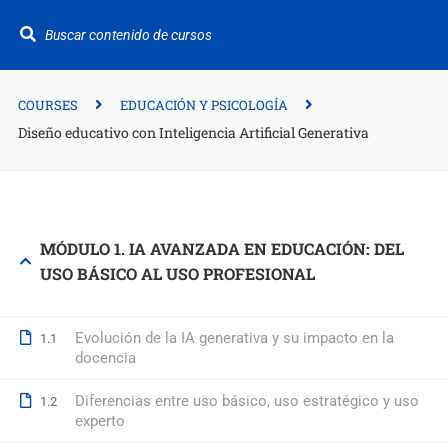
¿Te ayudamos?
+34 942 949 687
info@fitformacion.com
COURSES
EDUCACIÓN Y PSICOLOGÍA
Diseño educativo con Inteligencia Artificial Generativa
Polígono de Raos. Calle Galera 108. Maliaño.
Cantabria
+34 942 949 687
MÓDULO 1. IA AVANZADA EN EDUCACIÓN: DEL
USO BÁSICO AL USO PROFESIONAL
info@fitformacion.com
www.fitformacion.com
Evolución de la IA generativa y su impacto en la
1.1
docencia
Diferencias entre uso básico, uso estratégico y uso
1.2
experto