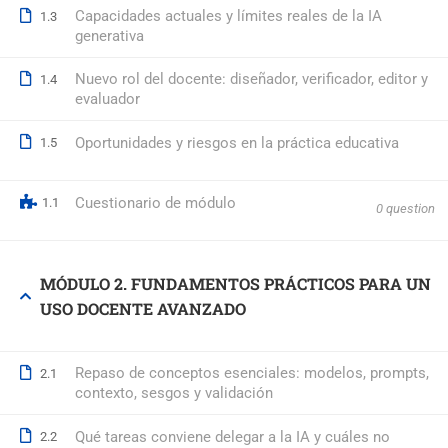
Capacidades actuales y límites reales de la IA
1.3
generativa
© 2026 Formación Integral a Trabajadores S.L. - Formación Bon
Nuevo rol del docente: diseñador, verificador, editor y
1.4
evaluador
Oportunidades y riesgos en la práctica educativa
1.5
Cuestionario de módulo
1.1
0 question
MÓDULO 2. FUNDAMENTOS PRÁCTICOS PARA UN
USO DOCENTE AVANZADO
Repaso de conceptos esenciales: modelos, prompts,
2.1
contexto, sesgos y validación
Qué tareas conviene delegar a la IA y cuáles no
2.2