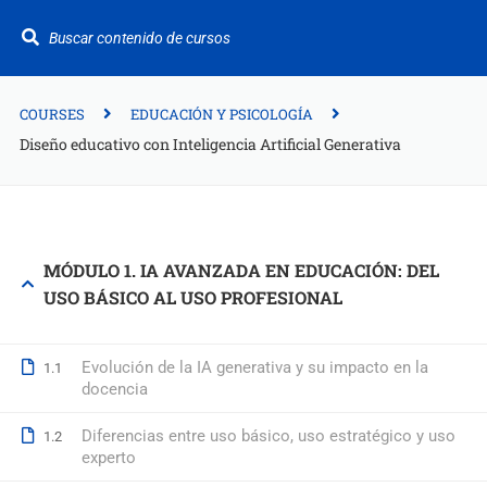
¿Te ayudamos?
+34 942 949 687
info@fitformacion.com
COURSES
EDUCACIÓN Y PSICOLOGÍA
Diseño educativo con Inteligencia Artificial Generativa
Polígono de Raos. Calle Galera 108. Maliaño.
Cantabria
+34 942 949 687
MÓDULO 1. IA AVANZADA EN EDUCACIÓN: DEL
USO BÁSICO AL USO PROFESIONAL
info@fitformacion.com
www.fitformacion.com
Evolución de la IA generativa y su impacto en la
1.1
docencia
Diferencias entre uso básico, uso estratégico y uso
1.2
experto