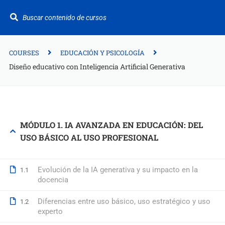
¿Te ayudamos?
+34 942 949 687
info@fitformacion.com
COURSES
EDUCACIÓN Y PSICOLOGÍA
Diseño educativo con Inteligencia Artificial Generativa
Polígono de Raos. Calle Galera 108. Maliaño.
Cantabria
+34 942 949 687
MÓDULO 1. IA AVANZADA EN EDUCACIÓN: DEL
USO BÁSICO AL USO PROFESIONAL
info@fitformacion.com
www.fitformacion.com
Evolución de la IA generativa y su impacto en la
1.1
docencia
Diferencias entre uso básico, uso estratégico y uso
1.2
experto