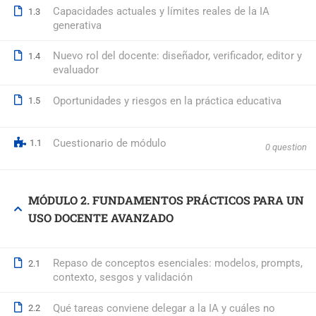
Capacidades actuales y límites reales de la IA
1.3
generativa
© 2026 Formación Integral a Trabajadores S.L. - Formación Bon
Nuevo rol del docente: diseñador, verificador, editor y
1.4
evaluador
Oportunidades y riesgos en la práctica educativa
1.5
Cuestionario de módulo
1.1
0 question
MÓDULO 2. FUNDAMENTOS PRÁCTICOS PARA UN
USO DOCENTE AVANZADO
Repaso de conceptos esenciales: modelos, prompts,
2.1
contexto, sesgos y validación
Qué tareas conviene delegar a la IA y cuáles no
2.2