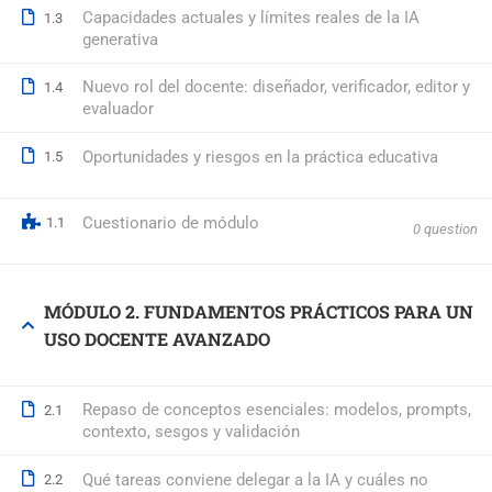
Capacidades actuales y límites reales de la IA
1.3
generativa
© 2026 Formación Integral a Trabajadores S.L. - Formación Bon
Nuevo rol del docente: diseñador, verificador, editor y
1.4
evaluador
Oportunidades y riesgos en la práctica educativa
1.5
Cuestionario de módulo
1.1
0 question
MÓDULO 2. FUNDAMENTOS PRÁCTICOS PARA UN
USO DOCENTE AVANZADO
Repaso de conceptos esenciales: modelos, prompts,
2.1
contexto, sesgos y validación
Qué tareas conviene delegar a la IA y cuáles no
2.2