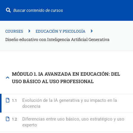
¿Te ayudamos?
+34 942 949 687
info@fitformacion.com
COURSES
EDUCACIÓN Y PSICOLOGÍA
Diseño educativo con Inteligencia Artificial Generativa
Polígono de Raos. Calle Galera 108. Maliaño.
Cantabria
+34 942 949 687
MÓDULO 1. IA AVANZADA EN EDUCACIÓN: DEL
USO BÁSICO AL USO PROFESIONAL
info@fitformacion.com
www.fitformacion.com
Evolución de la IA generativa y su impacto en la
1.1
docencia
Diferencias entre uso básico, uso estratégico y uso
1.2
experto