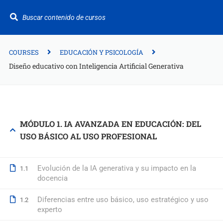
¿Te ayudamos?
+34 942 949 687
info@fitformacion.com
COURSES
EDUCACIÓN Y PSICOLOGÍA
Diseño educativo con Inteligencia Artificial Generativa
Polígono de Raos. Calle Galera 108. Maliaño.
Cantabria
+34 942 949 687
MÓDULO 1. IA AVANZADA EN EDUCACIÓN: DEL
USO BÁSICO AL USO PROFESIONAL
info@fitformacion.com
www.fitformacion.com
Evolución de la IA generativa y su impacto en la
1.1
docencia
Diferencias entre uso básico, uso estratégico y uso
1.2
experto