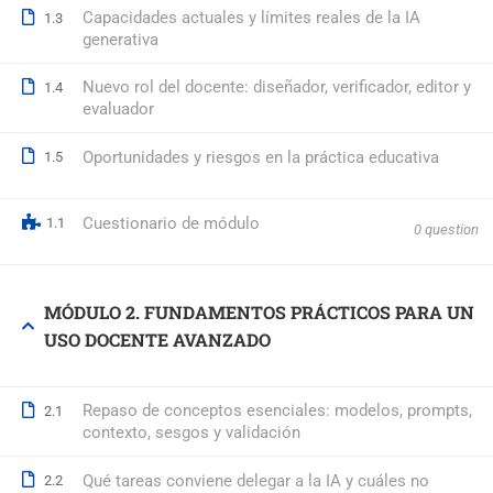
Capacidades actuales y límites reales de la IA
1.3
generativa
© 2026 Formación Integral a Trabajadores S.L. - Formación Bon
Nuevo rol del docente: diseñador, verificador, editor y
1.4
evaluador
Oportunidades y riesgos en la práctica educativa
1.5
Cuestionario de módulo
1.1
0 question
MÓDULO 2. FUNDAMENTOS PRÁCTICOS PARA UN
USO DOCENTE AVANZADO
Repaso de conceptos esenciales: modelos, prompts,
2.1
contexto, sesgos y validación
Qué tareas conviene delegar a la IA y cuáles no
2.2