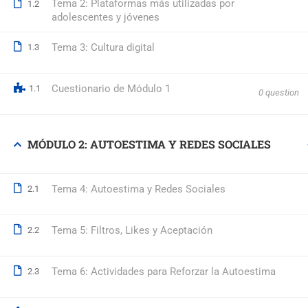
Tema 2: Plataformas más utilizadas por
1.2
adolescentes y jóvenes
© 2026 Formación Integral a Trabajadores S.L. - Formación Bon
Tema 3: Cultura digital
1.3
Cuestionario de Módulo 1
1.1
0 question
MÓDULO 2: AUTOESTIMA Y REDES SOCIALES
Tema 4: Autoestima y Redes Sociales
2.1
Tema 5: Filtros, Likes y Aceptación
2.2
Tema 6: Actividades para Reforzar la Autoestima
2.3