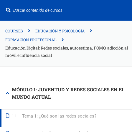
¿Te ayudamos?
+34 942 949 687
info@fitformacion.com
COURSES
EDUCACIÓN Y PSICOLOGÍA
FORMACIÓN PROFESIONAL
Educación Digital: Redes sociales, autoestima, FOMO, adicción al
Polígono de Raos. Calle Galera 108. Maliaño.
móvil e influencia social
Cantabria
+34 942 949 687
info@fitformacion.com
MÓDULO 1: JUVENTUD Y REDES SOCIALES EN EL
www.fitformacion.com
MUNDO ACTUAL
Tema 1: ¿Qué son las redes sociales?
1.1