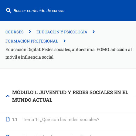
¿Te ayudamos?
+34 942 949 687
info@fitformacion.com
COURSES
EDUCACIÓN Y PSICOLOGÍA
FORMACIÓN PROFESIONAL
Educación Digital: Redes sociales, autoestima, FOMO, adicción al
Polígono de Raos. Calle Galera 108. Maliaño.
móvil e influencia social
Cantabria
+34 942 949 687
info@fitformacion.com
MÓDULO 1: JUVENTUD Y REDES SOCIALES EN EL
www.fitformacion.com
MUNDO ACTUAL
Tema 1: ¿Qué son las redes sociales?
1.1