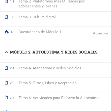
Tema 2: Plataformas más utilizadas por
1.2
adolescentes y jóvenes
© 2026 Formación Integral a Trabajadores S.L. - Formación Bon
Tema 3: Cultura digital
1.3
Cuestionario de Módulo 1
1.1
0 question
MÓDULO 2: AUTOESTIMA Y REDES SOCIALES
Tema 4: Autoestima y Redes Sociales
2.1
Tema 5: Filtros, Likes y Aceptación
2.2
Tema 6: Actividades para Reforzar la Autoestima
2.3