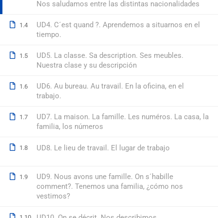
Nos saludamos entre las distintas nacionalidades
UD4. C´est quand ?. Aprendemos a situarnos en el
1.4
© 2026 Formación Integral a Trabajadores S.L. - Formación Bon
tiempo.
UD5. La classe. Sa description. Ses meubles.
1.5
Nuestra clase y su descripción
UD6. Au bureau. Au travail. En la oficina, en el
1.6
trabajo.
UD7. La maison. La famille. Les numéros. La casa, la
1.7
familia, los números
UD8. Le lieu de travail. El lugar de trabajo
1.8
UD9. Nous avons une famille. On s´habille
1.9
comment?. Tenemos una familia, ¿cómo nos
vestimos?
UD10. On se décrit. Nos describimos
1.10