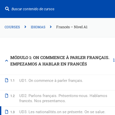
¿Te ayudamos?
+34 942 949 687
info@fitformacion.com
Francés – Nivel A1
COURSES
IDIOMAS
Polígono de Raos. Calle Galera 108. Maliaño.
Cantabria
MÓDULO 1: ON COMMENCE À PARLER FRANÇAIS.
+34 942 949 687
EMPEZAMOS A HABLAR EN FRANCÉS
info@fitformacion.com
www.fitformacion.com
UD1. On commence à parler français.
1.1
UD2. Parlons français. Présentons-nous. Hablamos
1.2
francés. Nos presentamos.
UD3. Les nationalités.on se présente. On se salue.
1.3