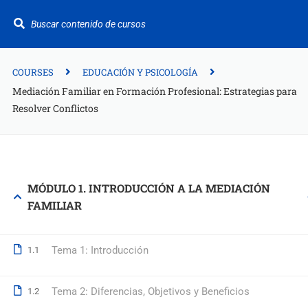
¿Te ayudamos?
+34 942 949 687
info@fitformacion.com
COURSES
EDUCACIÓN Y PSICOLOGÍA
Mediación Familiar en Formación Profesional: Estrategias para
Resolver Conflictos
Polígono de Raos. Calle Galera 108. Maliaño.
Cantabria
+34 942 949 687
MÓDULO 1. INTRODUCCIÓN A LA MEDIACIÓN
info@fitformacion.com
FAMILIAR
www.fitformacion.com
Tema 1: Introducción
1.1
Tema 2: Diferencias, Objetivos y Beneficios
1.2