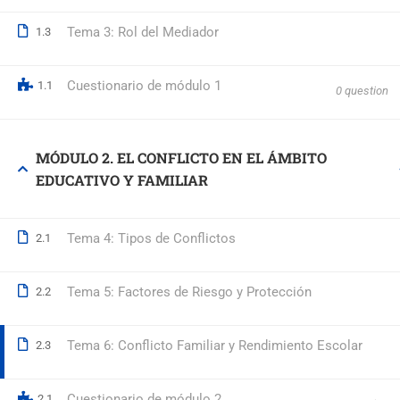
Tema 3: Rol del Mediador
1.3
© 2026 Formación Integral a Trabajadores S.L. - Formación Bon
Cuestionario de módulo 1
1.1
0 question
MÓDULO 2. EL CONFLICTO EN EL ÁMBITO
EDUCATIVO Y FAMILIAR
Tema 4: Tipos de Conflictos
2.1
Tema 5: Factores de Riesgo y Protección
2.2
Tema 6: Conflicto Familiar y Rendimiento Escolar
2.3
Cuestionario de módulo 2
2.1