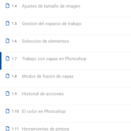
Ajustes de tamaño de imagen
1.4
© 2026 Formación Integral a Trabajadores S.L. - Formación Bon
Gestión del espacio de trabajo
1.5
Selección de elementos
1.6
Trabajo con capas en Photoshop
1.7
Modos de fusión de capas
1.8
Historial de acciones
1.9
El color en Photoshop
1.10
Herramientas de pintura
1.11