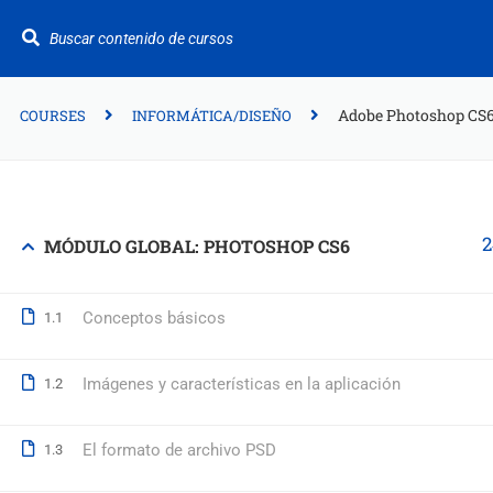
¿Te ayudamos?
+34 942 949 687
info@fitformacion.com
Adobe Photoshop CS
COURSES
INFORMÁTICA/DISEÑO
Polígono de Raos. Calle Galera 108. Maliaño.
Cantabria
2
MÓDULO GLOBAL: PHOTOSHOP CS6
+34 942 949 687
info@fitformacion.com
Conceptos básicos
1.1
www.fitformacion.com
Imágenes y características en la aplicación
1.2
El formato de archivo PSD
1.3