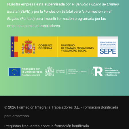
Nuestra empresa está
supervisada
por el
Servicio Público de Empleo
Estatal
(SEPE) y por la
Fundación Estatal para la Formación en el
Empleo
(Fundae) para impartir formación programada por las
empresas para sus trabajadores.
© 2026 Formación Integral a Trabajadores S.L. - Formación Bonificada
para empresas
Preguntas frecuentes sobre la formación bonificada