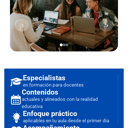
‹
›
Especialistas
en formación para docentes
Contenidos
actuales y alineados con la realidad
educativa
Enfoque práctico
aplicables en tu aula desde el primer día
Acompañamiento