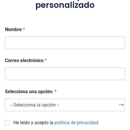
personalizado
R
Nombre
*
G
P
D
¿
C
u
Correo electrónico
*
á
l
s
i
t
u
Selecciona una opción:
*
a
c
i
ó
n
R
He leído y acepto la
política de privacidad
G