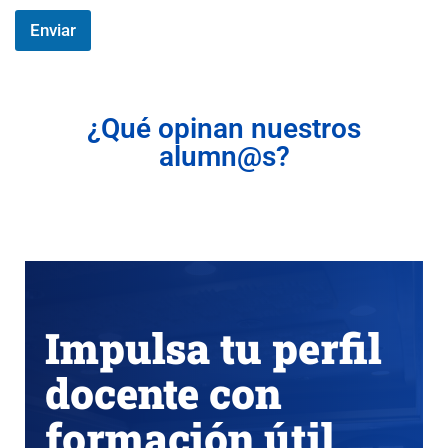
P
Enviar
D
*
¿Qué opinan nuestros
alumn@s?
Impulsa tu perfil
docente con
formación útil,