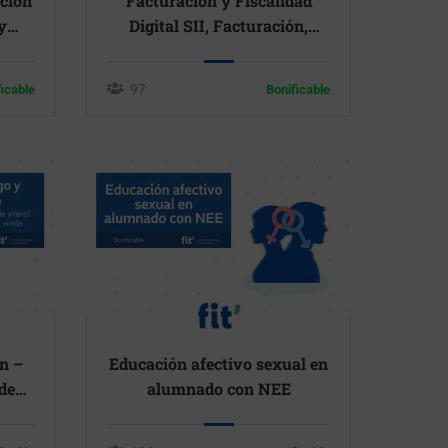
ación
Facturación y Fiscalidad
y
Digital SII, Facturación,
Factura electrónica y
Verifactu
97
ficable
Bonificable
n –
Educación afectivo sexual en
de
alumnado con NEE
encia