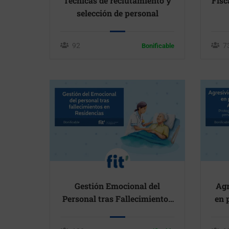
Técnicas de reclutamiento y
Fisc
selección de personal
92
7
Bonificable
Gestión Emocional del
Agr
Personal tras Fallecimientos
en 
en Residencias
Pr
p