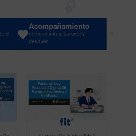
Acompañamiento
de el
cercano antes, durante y
después