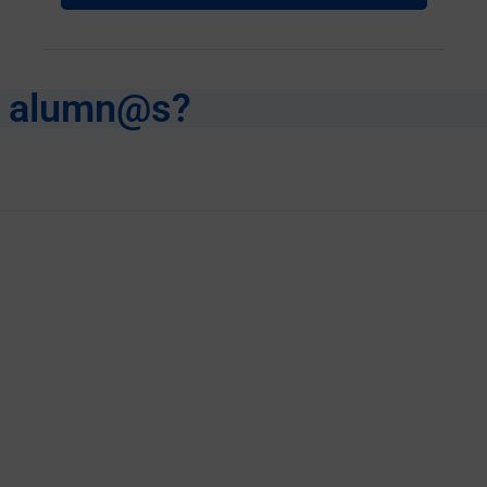
s alumn@s?
i colegio usamos Classroom y estoy cogiendo a
s plataformas que más me interesan y para lo que
ué curso más potente...buen trabajo! (
Competen
digitales para docentes y teleformación
)
Amaia Estévanez
Docente en Centro Educativo Concertado