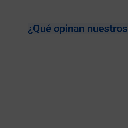
¿Qué opinan nuestro
En m
de la
¡Q