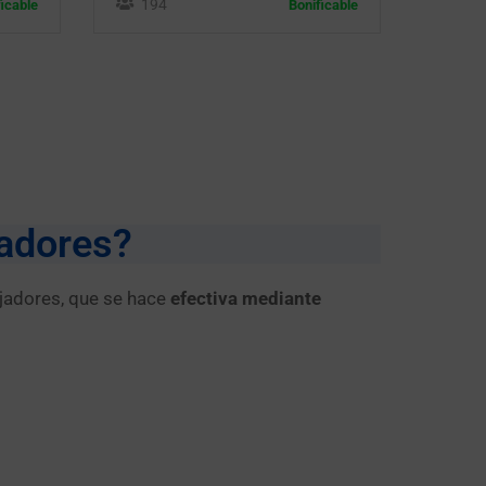
194
ficable
Bonificable
jadores?
ajadores, que se hace
efectiva mediante