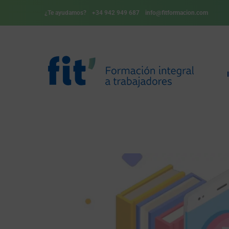
¿Te ayudamos?
+34 942 949 687
info@fitformacion.com