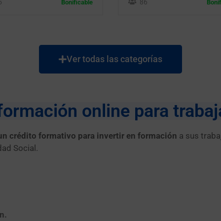
5
86
Bonificable
Boni
Ver todas las categorías
formación online para traba
un crédito formativo para invertir en formación
a sus trab
dad Social.
n.