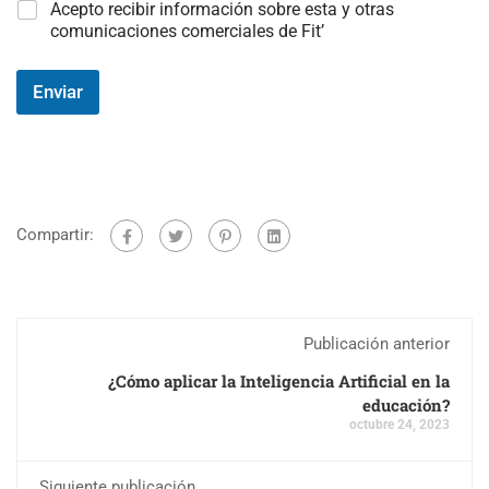
C
Acepto recibir información sobre esta y otras
a
comunicaciones comerciales de Fit’
m
p
o
Enviar
#
3
(
c
o
p
Compartir:
i
a
)
Publicación anterior
¿Cómo aplicar la Inteligencia Artificial en la
educación?
octubre 24, 2023
Siguiente publicación