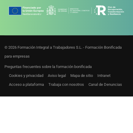
© 2026 Formación Integral a Trabajadores S.L. - Formación Bonificada
para empresas
Preguntas frecuentes sobre la formación bonificada
Cookies y privacidad
Aviso legal
Mapa de sitio
Intranet
Acceso a plataforma
Trabaja con nosotros
Canal de Denuncias