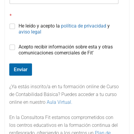
*
He leído y acepto la
política de privacidad
y
aviso legal
C
Acepto recibir información sobre esta y otras
a
comunicaciones comerciales de Fit'
m
p
o
Enviar
#
3
(
¿Ya estás inscrito/a en tu formación online de Curso
c
de Contabilidad Básica? Puedes acceder a tu curso
o
online en nuestro
Aula Virtual.
p
i
a
En la Consultora Fit estamos comprometidos con
)
los centros educativos en la formación continua del
profesorado, ofreciendo a los centros un
Plan de