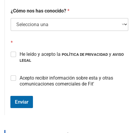
¿Cómo nos has conocido?
*
*
He leído y acepto la
y
POLÍTICA DE PRIVACIDAD
AVISO
LEGAL
C
Acepto recibir información sobre esta y otras
a
comunicaciones comerciales de Fit'
m
p
o
Enviar
#
3
(
c
o
p