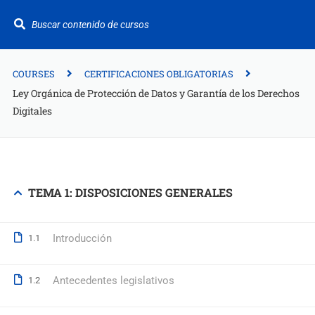
¿Te ayudamos?
+34 942 949 687
info@fitformacion.com
COURSES
CERTIFICACIONES OBLIGATORIAS
Ley Orgánica de Protección de Datos y Garantía de los Derechos
Digitales
Polígono de Raos. Calle Galera 108. Maliaño.
Cantabria
+34 942 949 687
TEMA 1: DISPOSICIONES GENERALES
info@fitformacion.com
www.fitformacion.com
Introducción
1.1
Antecedentes legislativos
1.2