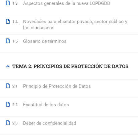
Aspectos generales de la nueva LOPDGDD
1.3
© 2026 Formación Integral a Trabajadores S.L. - Formación Bon
Novedades para el sector privado, sector público y
1.4
los ciudadanos
Glosario de términos
1.5
TEMA 2: PRINCIPIOS DE PROTECCIÓN DE DATOS
Principio de Protección de Datos
2.1
Exactitud de los datos
2.2
Deber de confidencialidad
2.3