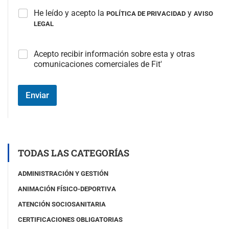
He leído y acepto la
y
POLÍTICA DE PRIVACIDAD
AVISO
LEGAL
C
Acepto recibir información sobre esta y otras
a
comunicaciones comerciales de Fit'
m
p
o
Enviar
#
3
(
c
o
p
TODAS LAS CATEGORÍAS
i
a
ADMINISTRACIÓN Y GESTIÓN
)
ANIMACIÓN FÍSICO-DEPORTIVA
ATENCIÓN SOCIOSANITARIA
CERTIFICACIONES OBLIGATORIAS