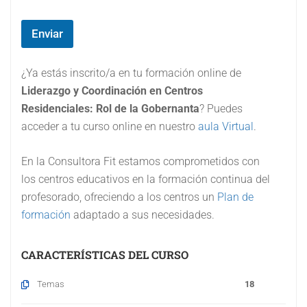
m
p
o
Enviar
#
3
(
¿Ya estás inscrito/a en tu formación online de
c
Liderazgo y Coordinación en Centros
o
Residenciales: Rol de la Gobernanta
? Puedes
p
i
acceder a tu curso online en nuestro
aula Virtual
.
a
)
En la Consultora Fit estamos comprometidos con
los centros educativos en la formación continua del
profesorado, ofreciendo a los centros un
Plan de
formación
adaptado a sus necesidades.
CARACTERÍSTICAS DEL CURSO
Temas
18