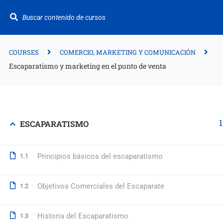
¿Te ayudamos?
+34 942 949 687
info@fitformacion.com
COURSES
COMERCIO, MARKETING Y COMUNICACIÓN
Escaparatismo y marketing en el punto de venta
Polígono de Raos. Calle Galera 108. Maliaño.
Cantabria
+34 942 949 687
ESCAPARATISMO
info@fitformacion.com
www.fitformacion.com
Principios básicos del escaparatismo
1.1
Objetivos Comerciales del Escaparate
1.2
Historia del Escaparatismo
1.3