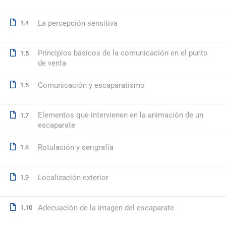
La percepción sensitiva
1.4
© 2026 Formación Integral a Trabajadores S.L. - Formación Bon
Principios básicos de la comunicación en el punto
1.5
de venta
Comunicación y escaparatismo
1.6
Elementos que intervienen en la animación de un
1.7
escaparate
Rotulación y serigrafía
1.8
Localización exterior
1.9
Adecuación de la imagen del escaparate
1.10