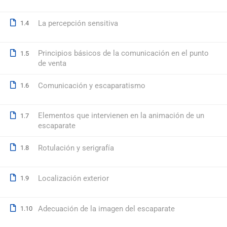
La percepción sensitiva
1.4
© 2026 Formación Integral a Trabajadores S.L. - Formación Bon
Principios básicos de la comunicación en el punto
1.5
de venta
Comunicación y escaparatismo
1.6
Elementos que intervienen en la animación de un
1.7
escaparate
Rotulación y serigrafía
1.8
Localización exterior
1.9
Adecuación de la imagen del escaparate
1.10