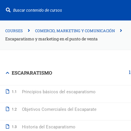
¿Te ayudamos?
+34 942 949 687
info@fitformacion.com
COURSES
COMERCIO, MARKETING Y COMUNICACIÓN
Escaparatismo y marketing en el punto de venta
Polígono de Raos. Calle Galera 108. Maliaño.
Cantabria
+34 942 949 687
ESCAPARATISMO
info@fitformacion.com
www.fitformacion.com
Principios básicos del escaparatismo
1.1
Objetivos Comerciales del Escaparate
1.2
Historia del Escaparatismo
1.3