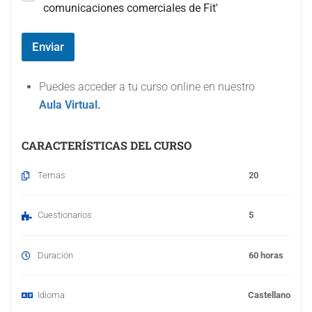
a
comunicaciones comerciales de Fit'
m
p
o
Enviar
#
3
(
Puedes acceder a tu curso online en nuestro
c
Aula Virtual.
o
p
i
CARACTERÍSTICAS DEL CURSO
a
)
Temas
20
Cuestionarios
5
Duración
60 horas
Idioma
Castellano