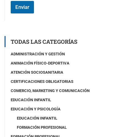
o
Enviar
#
3
(
c
o
p
TODAS LAS CATEGORÍAS
i
a
ADMINISTRACIÓN Y GESTIÓN
)
ANIMACIÓN FÍSICO-DEPORTIVA
ATENCIÓN SOCIOSANITARIA
CERTIFICACIONES OBLIGATORIAS
COMERCIO, MARKETING Y COMUNICACIÓN
EDUCACIÓN INFANTIL
EDUCACIÓN Y PSICOLOGÍA
EDUCACIÓN INFANTIL
FORMACIÓN PROFESIONAL
FORMACIÓN PROFESIONAL