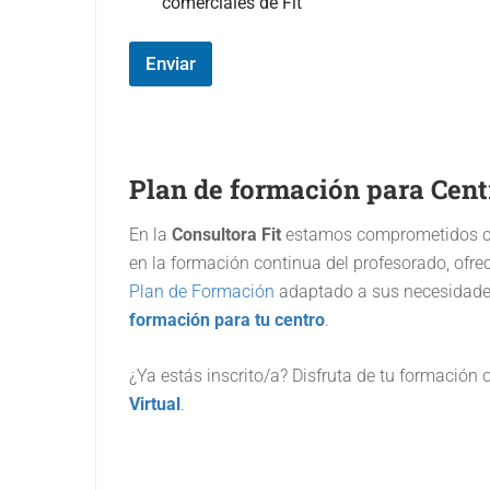
a
comerciales de Fit'
m
p
o
Enviar
#
3
(
c
o
Plan de formación para Cent
p
i
a
En la
Consultora Fit
estamos comprometidos co
)
en la formación continua del profesorado, ofre
Plan de Formación
adaptado a sus necesidades
formación para tu centro
.
¿Ya estás inscrito/a? Disfruta de tu formación 
Virtual
.