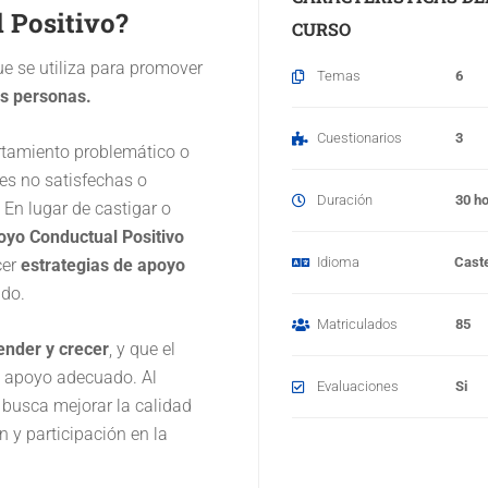
 Positivo?
CURSO
e se utiliza para promover
Temas
6
as personas.
Cuestionarios
3
ortamiento problemático o
es no satisfechas o
Duración
30 h
En lugar de castigar o
oyo Conductual Positivo
Idioma
Caste
cer
estrategias de apoyo
do.
Matriculados
85
ender y crecer
, y que el
l apoyo adecuado. Al
Evaluaciones
Si
 busca mejorar la calidad
 y participación en la