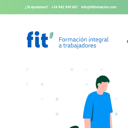
¿Te ayudamos?
+34 942 949 687
info@fitformacion.com
Apoyo Conductual Positi
Profesor
Categorías
TUTOR FIT
EDUCACIÓN Y PSICOLOGÍA