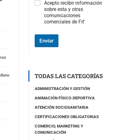
C
Acepto recibir información
a
sobre esta y otras
m
comunicaciones
p
comerciales de Fit'
o
#
3
Enviar
(
c
o
oras
p
i
a
TODAS LAS CATEGORÍAS
llano
)
ADMINISTRACIÓN Y GESTIÓN
ANIMACIÓN FÍSICO-DEPORTIVA
ATENCIÓN SOCIOSANITARIA
CERTIFICACIONES OBLIGATORIAS
COMERCIO, MARKETING Y
COMUNICACIÓN