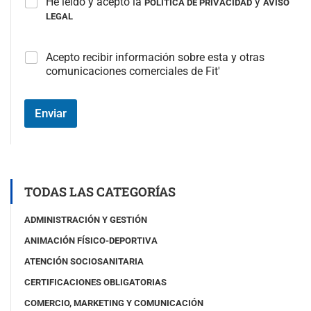
He leído y acepto la
y
POLÍTICA DE PRIVACIDAD
AVISO
LEGAL
C
Acepto recibir información sobre esta y otras
a
comunicaciones comerciales de Fit'
m
p
o
Enviar
#
3
(
c
o
p
TODAS LAS CATEGORÍAS
i
a
ADMINISTRACIÓN Y GESTIÓN
)
ANIMACIÓN FÍSICO-DEPORTIVA
ATENCIÓN SOCIOSANITARIA
CERTIFICACIONES OBLIGATORIAS
COMERCIO, MARKETING Y COMUNICACIÓN