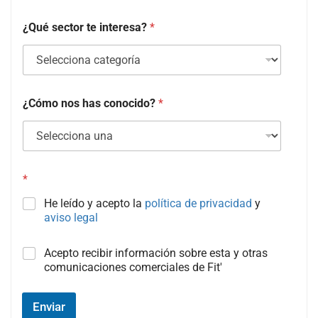
¿Qué sector te interesa?
*
¿Cómo nos has conocido?
*
*
He leído y acepto la
política de privacidad
y
aviso legal
C
Acepto recibir información sobre esta y otras
a
comunicaciones comerciales de Fit'
m
p
o
Enviar