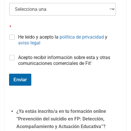
*
He leído y acepto la
política de privacidad
y
aviso legal
C
Acepto recibir información sobre esta y otras
a
comunicaciones comerciales de Fit'
m
p
o
Enviar
#
3
(
c
o
¿Ya estás inscrito/a en tu formación online
p
i
“Prevención del suicidio en FP: Detección,
a
Acompañamiento y Actuación Educativa”?
)