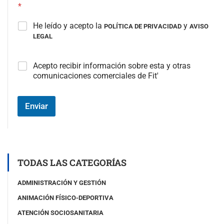
*
He leído y acepto la
y
POLÍTICA DE PRIVACIDAD
AVISO
LEGAL
C
Acepto recibir información sobre esta y otras
a
comunicaciones comerciales de Fit'
m
p
o
Enviar
#
3
(
c
o
p
TODAS LAS CATEGORÍAS
i
a
ADMINISTRACIÓN Y GESTIÓN
)
ANIMACIÓN FÍSICO-DEPORTIVA
ATENCIÓN SOCIOSANITARIA