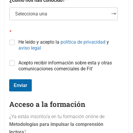
¿Cómo nos has conocido?
*
*
He leído y acepto la
política de privacidad
y
aviso legal
C
Acepto recibir información sobre esta y otras
a
comunicaciones comerciales de Fit'
m
p
o
Enviar
#
3
(
Acceso a la formación
c
o
¿Ya estás inscrito/a en tu formación online de
p
Metodologías para impulsar la comprensión
i
a
lectora
?