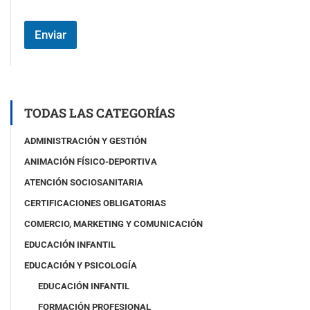
m
p
o
Enviar
#
3
(
c
o
p
TODAS LAS CATEGORÍAS
i
a
ADMINISTRACIÓN Y GESTIÓN
)
ANIMACIÓN FÍSICO-DEPORTIVA
ATENCIÓN SOCIOSANITARIA
CERTIFICACIONES OBLIGATORIAS
COMERCIO, MARKETING Y COMUNICACIÓN
EDUCACIÓN INFANTIL
EDUCACIÓN Y PSICOLOGÍA
EDUCACIÓN INFANTIL
FORMACIÓN PROFESIONAL