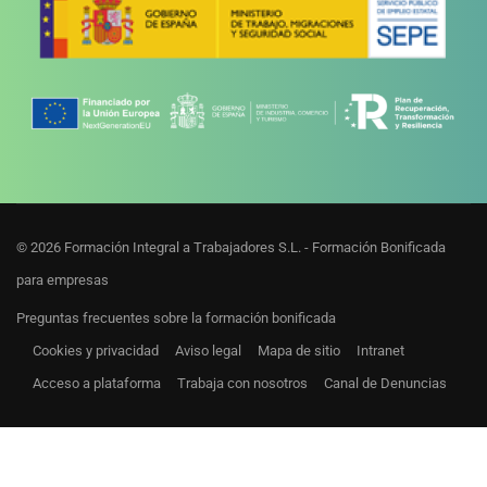
© 2026 Formación Integral a Trabajadores S.L. - Formación Bonificada
para empresas
Preguntas frecuentes sobre la formación bonificada
Cookies y privacidad
Aviso legal
Mapa de sitio
Intranet
Acceso a plataforma
Trabaja con nosotros
Canal de Denuncias