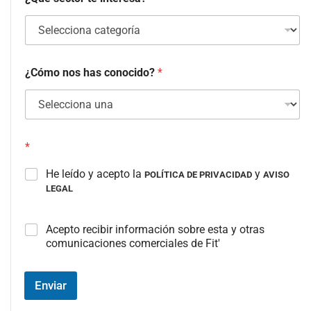
¿Cómo nos has conocido?
*
*
He leído y acepto la
y
POLÍTICA DE PRIVACIDAD
AVISO
LEGAL
C
Acepto recibir información sobre esta y otras
a
comunicaciones comerciales de Fit'
m
p
o
Enviar
#
3