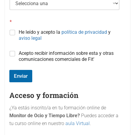
*
He leído y acepto la
política de privacidad
y
aviso legal
C
Acepto recibir información sobre esta y otras
a
comunicaciones comerciales de Fit'
m
p
o
Enviar
#
3
(
Acceso y formación
c
o
¿Ya estás inscrito/a en tu formación online de
p
Monitor de Ocio y Tiempo Libre?
Puedes acceder a
i
a
tu curso online en nuestro
aula Virtual
.
)