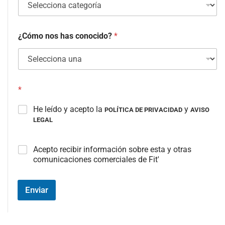
¿Cómo nos has conocido?
*
*
He leído y acepto la
y
POLÍTICA DE PRIVACIDAD
AVISO
LEGAL
C
Acepto recibir información sobre esta y otras
a
comunicaciones comerciales de Fit'
m
p
o
Enviar
#
3
(
c