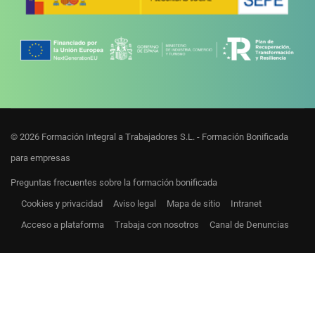
© 2026 Formación Integral a Trabajadores S.L. - Formación Bonificada
para empresas
Preguntas frecuentes sobre la formación bonificada
Cookies y privacidad
Aviso legal
Mapa de sitio
Intranet
Acceso a plataforma
Trabaja con nosotros
Canal de Denuncias