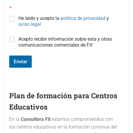
*
He leído y acepto la
política de privacidad
y
aviso legal
C
Acepto recibir información sobre esta y otras
a
comunicaciones comerciales de Fit'
m
p
o
Enviar
#
3
(
c
o
Plan de formación para Centros
p
i
Educativos
a
)
En la
Consultora Fit
estamos comprometidos con
los centros educativos en la formación continua del