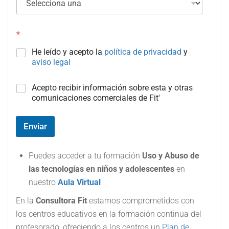
*
He leído y acepto la
política de privacidad
y
aviso legal
C
Acepto recibir información sobre esta y otras
a
comunicaciones comerciales de Fit'
m
p
o
Enviar
#
3
(
Puedes acceder a tu formación
Uso y Abuso de
c
las tecnologías en niños y adolescentes
en
o
nuestro
Aula Virtual
p
i
En la
Consultora Fit
estamos comprometidos con
a
)
los centros educativos en la formación continua del
profesorado, ofreciendo a los centros un
Plan de