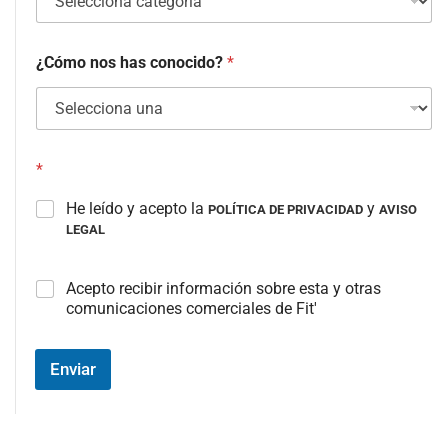
¿Cómo nos has conocido?
*
*
He leído y acepto la
y
POLÍTICA DE PRIVACIDAD
AVISO
LEGAL
C
Acepto recibir información sobre esta y otras
a
comunicaciones comerciales de Fit'
m
p
o
Enviar
#
3
(
c