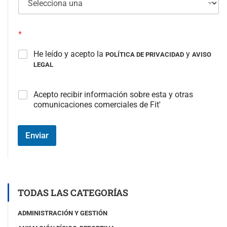
*
He leído y acepto la
y
POLÍTICA DE PRIVACIDAD
AVISO
LEGAL
C
Acepto recibir información sobre esta y otras
a
comunicaciones comerciales de Fit'
m
p
o
Enviar
#
3
(
c
o
p
TODAS LAS CATEGORÍAS
i
a
ADMINISTRACIÓN Y GESTIÓN
)