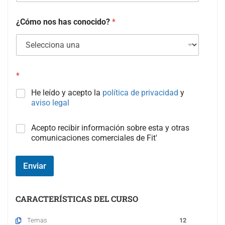
¿Cómo nos has conocido?
*
*
He leído y acepto la
política de privacidad
y
aviso legal
C
Acepto recibir información sobre esta y otras
a
comunicaciones comerciales de Fit'
m
p
o
Enviar
#
3
(
CARACTERÍSTICAS DEL CURSO
c
o
Temas
12
p