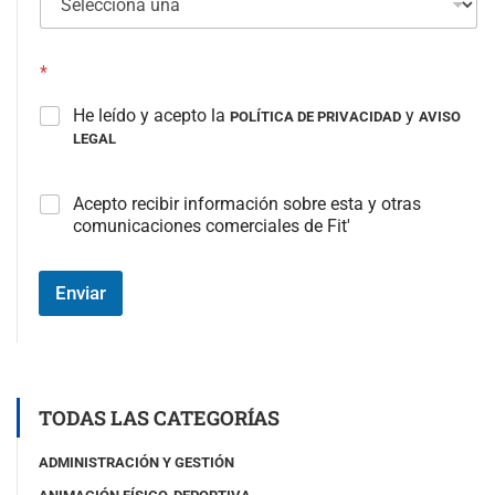
*
He leído y acepto la
y
POLÍTICA DE PRIVACIDAD
AVISO
LEGAL
C
Acepto recibir información sobre esta y otras
a
comunicaciones comerciales de Fit'
m
p
o
Enviar
#
3
(
c
o
p
TODAS LAS CATEGORÍAS
i
a
ADMINISTRACIÓN Y GESTIÓN
)