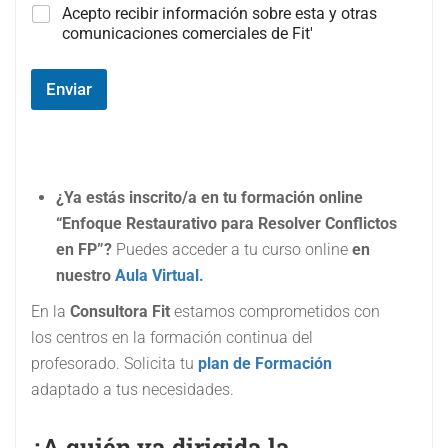
C
Acepto recibir información sobre esta y otras
a
comunicaciones comerciales de Fit'
m
p
o
Enviar
#
3
(
c
o
¿Ya estás inscrito/a en tu formación online
p
i
“Enfoque Restaurativo para Resolver Conflictos
a
en FP”?
Puedes acceder a tu curso online
en
)
nuestro
Aula Virtual.
En la
Consultora Fit
estamos comprometidos con
los centros en la formación continua del
profesorado. Solicita tu
plan de Formación
adaptado a tus necesidades.
¿A quién va dirigida la