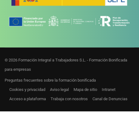
© 2026 Formación Integral a Trabajadores S.L. - Formación Bonificada
para empresas
Preguntas frecuentes sobre la formación bonificada
Cookies y privacidad
Aviso legal
Mapa de sitio
Intranet
Acceso a plataforma
Trabaja con nosotros
Canal de Denuncias