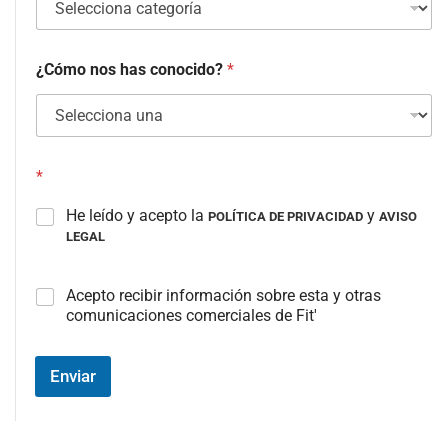
¿Cómo nos has conocido?
*
*
He leído y acepto la
y
POLÍTICA DE PRIVACIDAD
AVISO
LEGAL
C
Acepto recibir información sobre esta y otras
a
comunicaciones comerciales de Fit'
m
p
o
Enviar
#
3
(
c