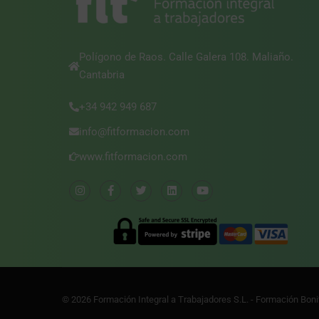
Polígono de Raos. Calle Galera 108. Maliaño.
Cantabria
+34 942 949 687
info@fitformacion.com
www.fitformacion.com
© 2026 Formación Integral a Trabajadores S.L. - Formación Bon