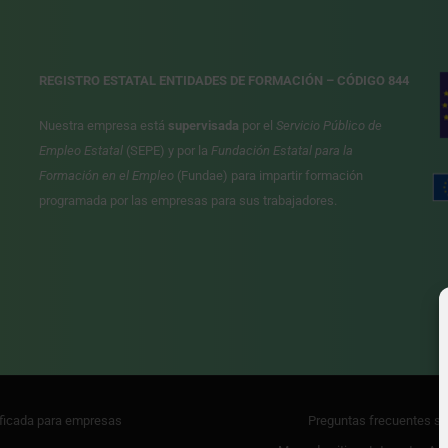
REGISTRO ESTATAL ENTIDADES DE FORMACIÓN – CÓDIGO 844
Nuestra empresa está
supervisada
por el
Servicio Público de
Empleo Estatal
(SEPE) y por la
Fundación Estatal para la
Formación en el Empleo
(Fundae) para impartir formación
programada por las empresas para sus trabajadores.
ificada para empresas
Preguntas frecuentes so