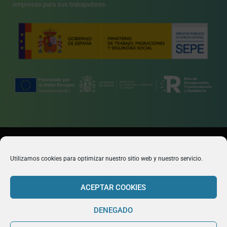
empresas para sus trabajadores.
© 2026 Formación Integral a Trabajadores S.L. - Formación Bonificada
Utilizamos cookies para optimizar nuestro sitio web y nuestro servicio.
para empresas
Preguntas frecuentes sobre la formación bonificada
ACEPTAR COOKIES
Cookies y privacidad
Aviso legal
Mapa de sitio
Intranet
DENEGADO
Acceso a plataforma
Trabaja con nosotros
Canal de Denuncias