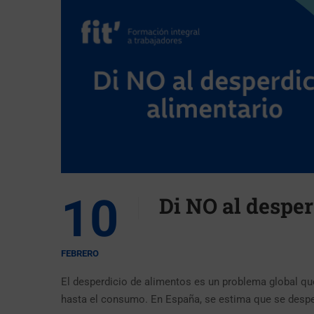
10
Di NO al desper
FEBRERO
El desperdicio de alimentos es un problema global qu
hasta el consumo. En España, se estima que se desper