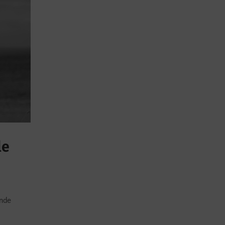
de
ende