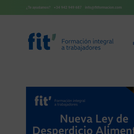
¿Te ayudamos?
+34 942 949 687
info@fitformacion.com