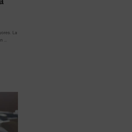
a
yores. La
un …