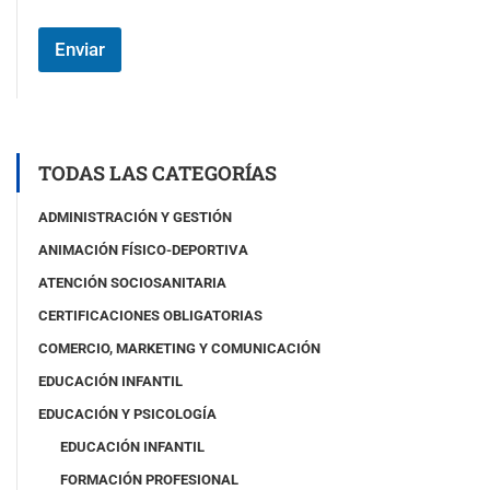
p
o
Enviar
#
3
(
c
o
p
TODAS LAS CATEGORÍAS
i
a
ADMINISTRACIÓN Y GESTIÓN
)
ANIMACIÓN FÍSICO-DEPORTIVA
ATENCIÓN SOCIOSANITARIA
CERTIFICACIONES OBLIGATORIAS
COMERCIO, MARKETING Y COMUNICACIÓN
EDUCACIÓN INFANTIL
EDUCACIÓN Y PSICOLOGÍA
EDUCACIÓN INFANTIL
FORMACIÓN PROFESIONAL