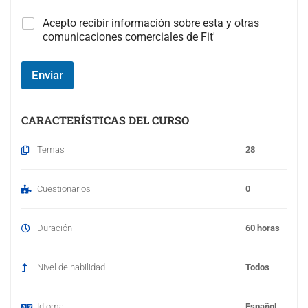
C
Acepto recibir información sobre esta y otras
a
comunicaciones comerciales de Fit'
m
p
o
Enviar
#
3
(
CARACTERÍSTICAS DEL CURSO
c
o
Temas
28
p
i
a
Cuestionarios
0
)
Duración
60 horas
Nivel de habilidad
Todos
Idioma
Español