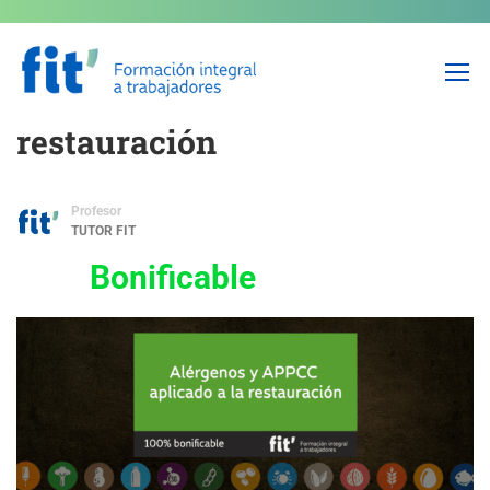
NO USAR – Alérgenos y
APPCC aplicado a la
restauración
Profesor
TUTOR FIT
Bonificable