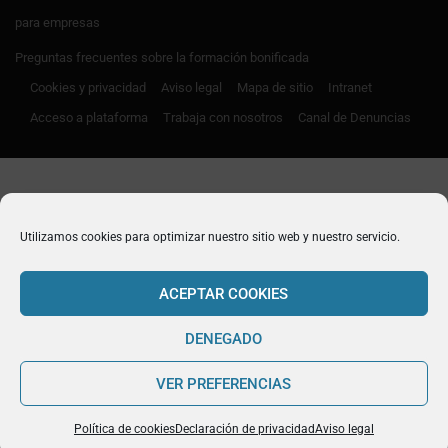
para empresas
Preguntas frecuentes sobre la formación bonificada
Cookies y privacidad
Aviso legal
Mapa de sitio
Intranet
Acceso a plataforma
Trabaja con nosotros
Canal de Denuncias
Utilizamos cookies para optimizar nuestro sitio web y nuestro servicio.
ACEPTAR COOKIES
DENEGADO
VER PREFERENCIAS
Política de cookies
Declaración de privacidad
Aviso legal